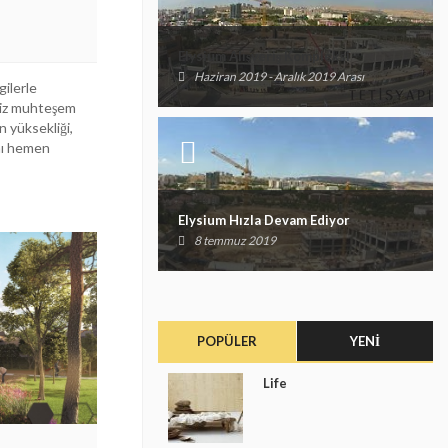
Elysium Alışveriş Kompleksi
Haziran 2019 - Aralık 2019 Arası
gilerle
iniz muhteşem
n yüksekliği,
ını hemen
Elysium Hızla Devam Ediyor
8 temmuz 2019
POPÜLER
YENI
Life