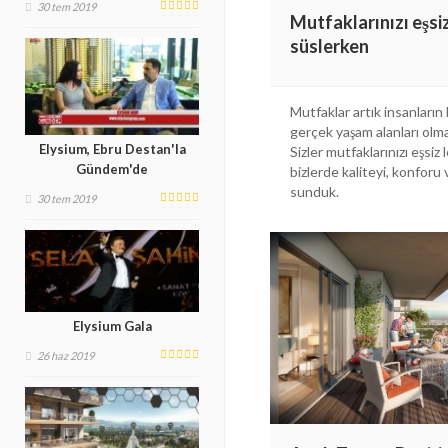
30 tem 2019
Mutfaklarınızı eşsiz
süslerken
Mutfaklar artık insanların
gerçek yaşam alanları olma 
Elysium, Ebru Destan'la
Sizler mutfaklarınızı eşsiz 
Gündem'de
bizlerde kaliteyi, konforu v
sunduk.
30 tem 2019
Elysium Gala
26 haz 2019