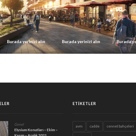
Burada yer
Burada yerinizi alın
Burada yerinizi alın
ELER
ETIKETLER
Genel
avm
cadde
cennet bahçeleri
Elysium Konutları – Ekim –
Kasım – Aralık 2021