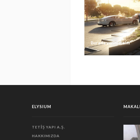
Burada yerinizi alın
nizi alın
Burada yerinizi alın
ELYSIUM
MAKAL
TETIŞ YAPI A.Ş.
HAKKIMIZDA