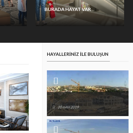
BURADA HAYAT VAR
rka
Gecesi ile ayrı gündüzü ile ayrı bir
 her
güzellik taşıyan Elysium, konumu
e enerji
itibariyle hiç bir yere uzak değil. Aksine
her yer Elysium’a daha yakın. Çünkü
şehrin buluşma noktasındayız.
HAYALLERINIZ ILE BULUŞUN
Elysium Alışveriş Merkezi - Eylül 2019
20 eylül 2019