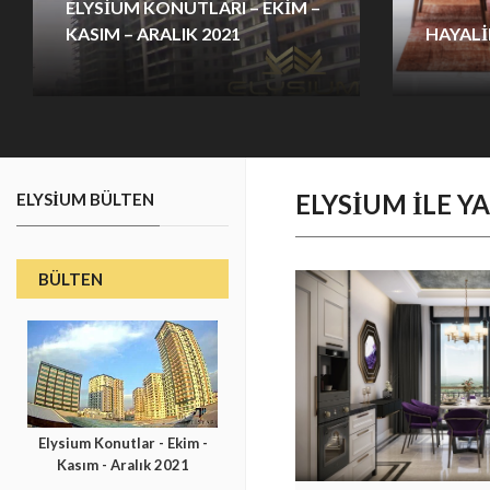
ELYSIUM KONUTLARI – EKIM –
KASIM – ARALIK 2021
HAYALI
Elysium konutları ekim, kasım, aralık
Az enerjiy
aylarına ait 2021 ‘in son videosu.
ile tasar
noktada k
olması bi
kriterlerd
ELYSIUM ILE Y
ELYSIUM BÜLTEN
BÜLTEN
Elysium Konutlar - Ekim -
Kasım - Aralık 2021