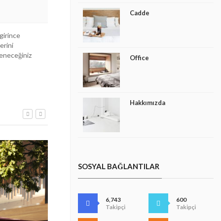
Cadde
 girince
erini
leneceğiniz
Office
Hakkımızda
SOSYAL BAĞLANTILAR
6,743
600
Takipçi
Takipçi