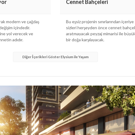
yor
Cennet Bahçeleri
arak modern ve çağdaş
Bu eşsiz projenin sınırlarından içeriye
değişim içindedir.
sizleri herşeyden önce cennet bahçel
mine yol verecek ve
aratmayacak peyzaj mimarisi ile büyü
netin adıdır.
bir doğa karşılayacak.
Diğer İçerikleri Göster Elysium ile Yaşam