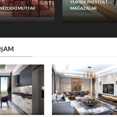
YÜKSEK PRESTIJLI
NIZDEKI MUTFAK
MAĞAZALAR
le çok iş yapabilme prensibi
112 adet yüksek prestijli ma
ıma başlamak doğru olur. Bu
mağazası ile Elysium AVM’nin
ullanıcının sağlak ve solak
noktasında ayrı bir heyecan v
le göz önüne alınabilecek
sizleri bekliyor.
endir.
AŞAM