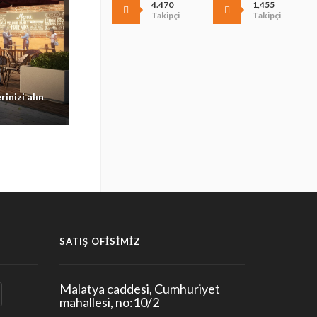
4.470
1,455
Takipçi
Takipçi
inizi alın
Burada yerinizi alın
Burada yerinizi alın
SATIŞ OFISIMIZ
Malatya caddesi, Cumhuriyet
mahallesi, no:10/2