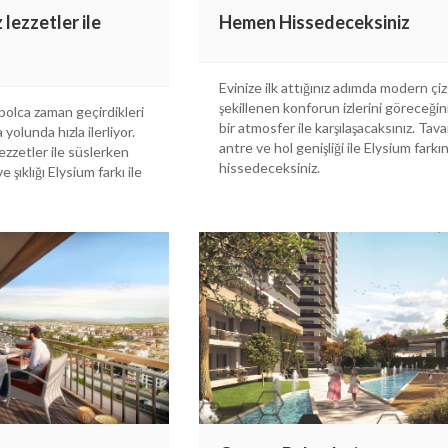
 lezzetler ile
Hemen Hissedeceksiniz
Evinize ilk attığınız adımda modern çiz
şekillenen konforun izlerini göreceğ
 bolca zaman geçirdikleri
bir atmosfer ile karşılaşacaksınız. Tava
yolunda hızla ilerliyor.
antre ve hol genişliği ile Elysium fark
lezzetler ile süslerken
hissedeceksiniz.
e şıklığı Elysium farkı ile